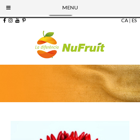
Aquest lloc web utilitza cookies per a millorar la seva experiència.
MENU
Acceptar
Llegir més
CA
|
ES