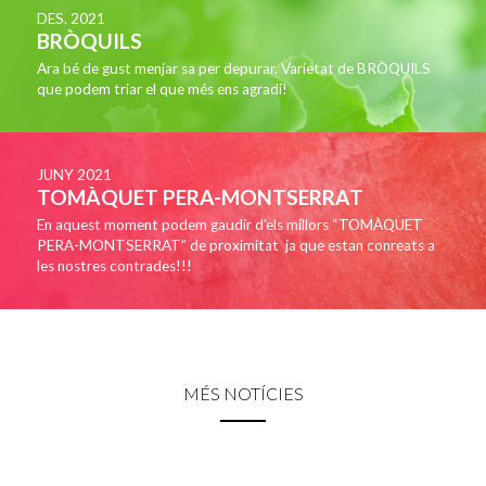
DES. 2021
BRÒQUILS
Ara bé de gust menjar sa per depurar. Varietat de BRÒQUILS
que podem triar el que més ens agradi!
JUNY 2021
TOMÀQUET PERA-MONTSERRAT
En aquest moment podem gaudir d’els millors “TOMÀQUET
PERA-MONTSERRAT” de proximitat ja que estan conreats a
les nostres contrades!!!
MÉS NOTÍCIES