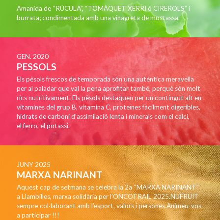
Amanida de “RÚCULA”, “TOMÀQUET XERRI ó CIREROLS” i
burrata; condimentada amb una vinagreta de mostassa.
GEN. 2020
PESSOLS
Els pèsols frescos de temporada són una autèntica meravella
per al paladar que val la pena aprofitar també, perquè són molt
rics nutritivament. Els pèsols destaquen per un contingut alt en
vitamines del grup B, vitamina C, proteïnes fàcilment digeribles,
hidrats de carboni d’assimilació lenta i minerals com el calci,
el ferro, el potassi.
JUNY 2025
MARXA NARINANT
Aquest cap de setmana se celebra la 2a “MARXA NARINANT”
a Llambilles, marxa solidària per l’ONCOTRAIL 2025.NUFRUIT
sempre col·laborant amb l’esport, valors i persones.Animeu-vos
a participar !!!