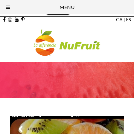
Aquest lloc web utilitza cookies per a millorar la seva experiència.
MENU
Acceptar
Llegir més
CA
|
ES